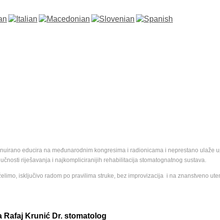
inuirano educira na međunarodnim kongresima i radionicama i neprestano ulaže upra
čnosti riješavanja i najkompliciranijih rehabilitacija stomatognatnog sustava.
želimo, isključivo radom po pravilima struke, bez improvizacija i na znanstveno ut
na Rafaj Krunić Dr. stomatolog