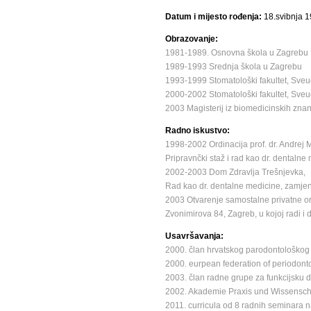
Datum i mijesto rođenja:
18.svibnja 
Obrazovanje:
1981-1989. Osnovna škola u Zagrebu
1989-1993 Srednja škola u Zagrebu
1993-1999 Stomatološki fakultet, Sveuč
2000-2002 Stomatološki fakultet, Sveuč
2003 Magisterij iz biomedicinskih znan
Radno iskustvo:
1998-2002 Ordinacija prof. dr. Andrej 
Pripravnčki staž i rad kao dr. dentalne
2002-2003 Dom Zdravlja Trešnjevka,
Rad kao dr. dentalne medicine, zamje
2003 Otvarenje samostalne privatne or
Zvonimirova 84, Zagreb, u kojoj radi i
Usavršavanja:
2000. član hrvatskog parodontološkog
2000. eurpean federation of periodonto
2003. član radne grupe za funkcijsku di
2002. Akademie Praxis und Wissenschaft
2011. curricula od 8 radnih seminara na