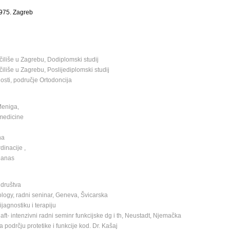
1975. Zagreb
iliše u Zagrebu, Dodiplomski studij
iliše u Zagrebu, Poslijediplomski studij
osti, područje Ortodoncija
Meniga,
 medicine
na
dinacije ,
 danas
 društva
logy, radni seninar, Geneva, Švicarska
jagnostiku i terapiju
- intenzivni radni seminr funkcijske dg i th, Neustadt, Njemačka
 podrčju protetike i funkcije kod. Dr. Kašaj