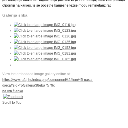
otporniji na karijes, te se početne karijesne lezije mogu reminelarizirati.
Galerija slika
View the embedded image gallery online at:
https://www.rafaj.hr/index.php/component/k2/item/45-nasa-
djeca#sigProGalleria38eba7579c
na vrh članka
Scroll to Top