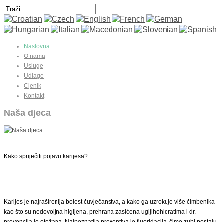
Naslovna
O nama
Usluge
Udlage
Cjenik
Kontakt
Naša djeca
Kako spriječiti pojavu karijesa
?
Karijes je najraširenija bolest čuvječanstva, a kako ga uzrokuje više čimbenika
kao što su nedovoljna higijena, prehrana zasićena ugljihohidratima i dr.
prevencija je otežana. Najpoznatija preventiva je fluoridacija, čime zubi postaju